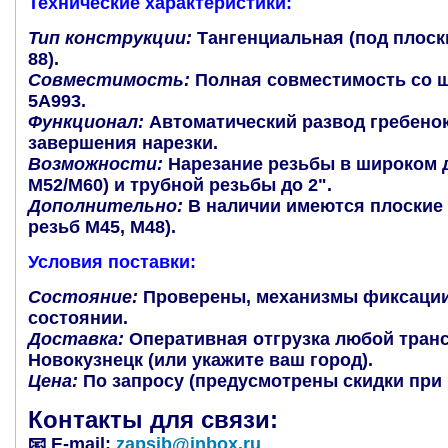
Технические характеристики:
Тип конструкции:
Тангенциальная (под плоски
88).
Совместимость:
Полная совместимость со ш
5А993.
Функционал:
Автоматический развод гребенок
завершения нарезки.
Возможности:
Нарезание резьбы в широком д
М52/М60) и трубной резьбы до 2".
Дополнительно:
В наличии имеются плоские г
резьб М45, М48).
Условия поставки:
Состояние:
Проверены, механизмы фиксации
состоянии.
Доставка:
Оперативная отгрузка любой транс
Новокузнецк (или укажите ваш город).
Цена:
По запросу (предусмотрены скидки при 
Контакты для связи:
📧 E-mail:
zapsib@inbox.ru