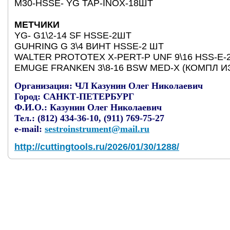
М30-HSSE- YG TAP-INOX-18ШТ
МЕТЧИКИ
YG- G1\2-14 SF HSSE-2ШТ
GUHRING G 3\4 ВИНТ HSSE-2 ШТ
WALTER PROTOTEX X-PERT-P UNF 9\16 HSS-E-
EMUGE FRANKEN 3\8-16 BSW MED-X (КОМПЛ ИЗ
Организация:
ЧЛ Казунин Олег Николаевич
Город:
САНКТ-ПЕТЕРБУРГ
Ф.И.О.:
Казунин Олег Николаевич
Тел.:
(812) 434-36-10, (911) 769-75-27
e-mail:
sestroinstrument@mail.ru
http://cuttingtools.ru/2026/01/30/1288/